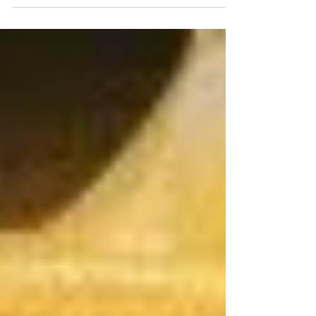
단순한 게 아닙니다. 사용자들은 합법적이고 안전한
플랫폼을 찾고, 신뢰할 수 있는 정보와...