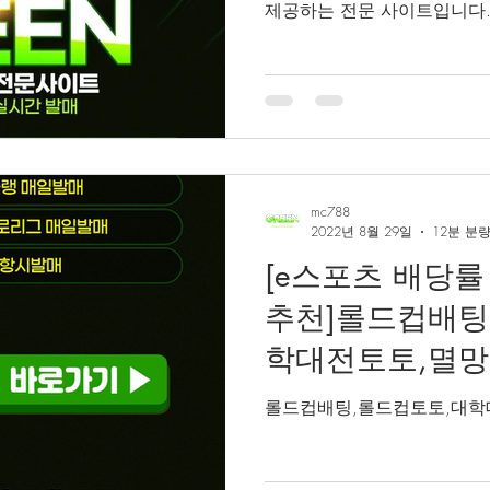
제공하는 전문 사이트입니다.
인기를 끌고 있는 게임으로, 
팅 사이트들도...
mc788
2022년 8월 29일
12분 분
[e스포츠 배당률
추천]롤드컵배팅
학대전토토,멸
롤드컵배팅,롤드컵토토,대학