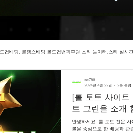
드컵배팅, 롤챔스배팅,롤드컵밴픽후닫,스타 놀이터,스타 실시
롤드컵밴픽후닫
스타 놀이터
스타 실시간
스타
mc788
2024년 4월 22일
2분 분량
[롤 토토 사이트
토토
LPL토토
대학대전토토
멸망전토토
롤드
트 그린을 소개 
​안녕하세요. 롤 토토 전문 
롤을 중심으로 한 배팅과 관