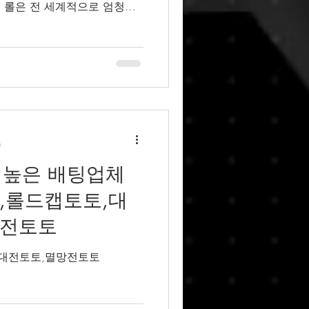
 롤은 전 세계적으로 엄청난
이에 따라 롤을 토대로 한 배
로그인
량
 높은 배팅업체
,롤드캡토토,대
망전토토
대전토토,멸망전토토