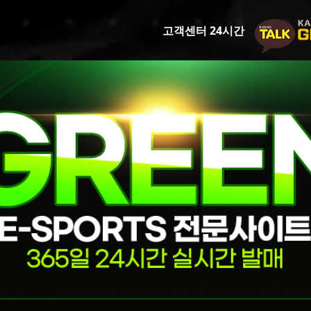
고객센터 24시간