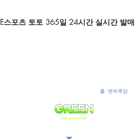
E스포츠 토토 365일 24시간 실시간 발매
사이트 E스포츠 게임 중 하나인 롤 토토를 할 수 있는 사설은 
고 생각해 접하기가 어렵다고 생각합니다.
GREEN에서는 E-SPORTS 토토를 쉽게 접할 수 있다는 것에 있습
롤놀이터 그리고 자유로운 e스포츠 토토 베팅과 스타 전문를 전
이터는 국내 유일하게
GREEN 이 메이저로 자리잡고 있습니다.
롤 밴픽후닫