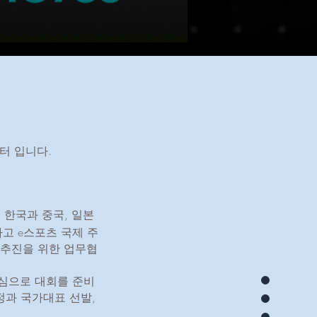
터 입니다.
 한국과 중국, 일본
고 e스포츠 국제 주
 추진을 위한 업무협
중심으로 대회를 준비
정과 국가대표 선발,