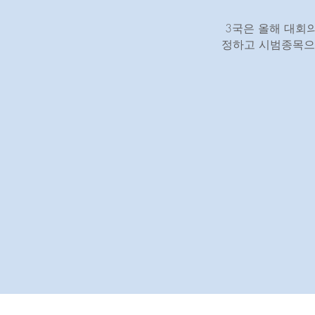
3국은 올해 대회의 
정하고 시범종목으로