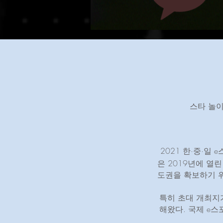
스타 놀이
2021 한·중·일
은 2019년에 열
도권을 확보하기 
특히 초대 개최지
해왔다. 국제 e스