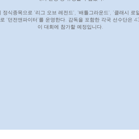
정식종목으로 '리그 오브 레전드', '배틀그라운드', '클래시 로얄', 
 '던전앤파이터'를 운영한다. 감독을 포함한 각국 선수단은 43
이 대회에 참가할 예정입니다.