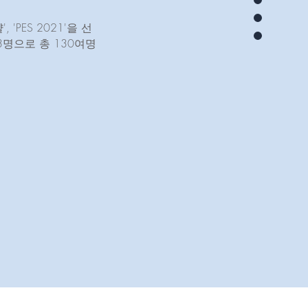
'PES 2021'을 선
명으로 총 130여명